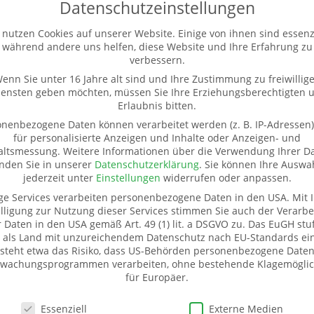
Datenschutzeinstellungen
 nutzen Cookies auf unserer Website. Einige von ihnen sind essenzi
während andere uns helfen, diese Website und Ihre Erfahrung zu
verbessern.
 Genau das ist jetzt im Waisenhaus „La Maison de la Joie“ de
 Anschubfinanzierung das Bewässerungssystem für die
enn Sie unter 16 Jahre alt sind und Ihre Zustimmung zu freiwillig
iensten geben möchten, müssen Sie Ihre Erziehungsberechtigten 
Frühjahr wurde...
Erlaubnis bitten.
nenbezogene Daten können verarbeitet werden (z. B. IP-Adressen),
für personalisierte Anzeigen und Inhalte oder Anzeigen- und
altsmessung.
Weitere Informationen über die Verwendung Ihrer D
inden Sie in unserer
Datenschutzerklärung
.
Sie können Ihre Auswa
jederzeit unter
Einstellungen
widerrufen oder anpassen.
ge Services verarbeiten personenbezogene Daten in den USA. Mit I
lligung zur Nutzung dieser Services stimmen Sie auch der Verarbe
r Daten in den USA gemäß Art. 49 (1) lit. a DSGVO zu. Das EuGH stuf
 als Land mit unzureichendem Datenschutz nach EU-Standards ein
ür Sachspenden
Weitere Informationen
steht etwa das Risiko, dass US-Behörden personenbezogene Daten
wachungsprogrammen verarbeiten, ohne bestehende Klagemöglic
eißbach
Kontakt
für Europäer.
r. 20
Impressum
schutzeinstellungen
snitz
Datenschutz
Essenziell
Externe Medien