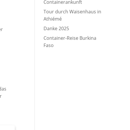
Containerankunft
Tour durch Waisenhaus in
Athiémé
Danke 2025
er
Container-Reise Burkina
Faso
das
r