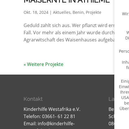
MAISERNTE IN ATHIÉMÉ
Okt. 18, 2024
|
Aktuelles
,
Benin
,
Projekte
Wir
Geduld zahlt sich aus. Wer pflanzt wird ernten 🌱
Fall. Vor mehr als einem Jahr wurde durch eine
W
D
Agrarwitschaft des Waisenhauses aufgebaut. Im 
Perso
Inh
f
Eini
Einwi
Ihre
USA
Kontakt
Lager f
be
Über
Kinderhilfe Westafrika e.V.
Bernd W
Telefon: 03661- 61 22 81
Schillerst
Daten
Email:
info@kinderhilfe-
08606 Oel