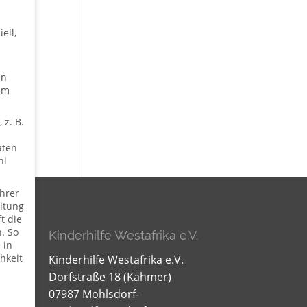
ell,
r
en
um
 z. B.
aten
hl
hrer
itung
t die
. So
Kinderhilfe Westafrika e.V.
 in
hkeit
Kinderhilfe Westafrika e.V.
Dorfstraße 18 (Kahmer)
07987 Mohlsdorf-