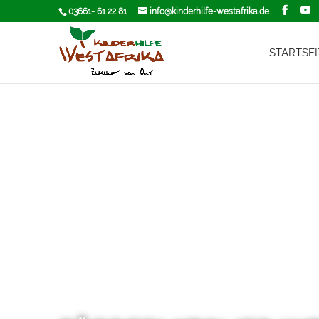
03661- 61 22 81
info@kinderhilfe-westafrika.de
STARTSEI