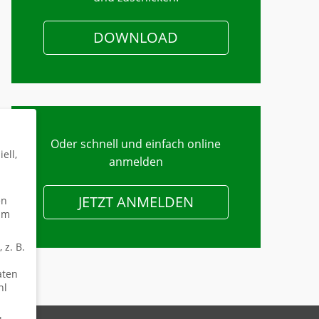
DOWNLOAD
Oder schnell und einfach online
ell,
anmelden
JETZT ANMELDEN
en
um
 z. B.
aten
hl