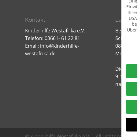
Eini
Einwi
Ihre
USA
Kontakt
Lager f
be
Über
Kinderhilfe Westafrika e.V.
Bernd W
Telefon: 03661- 61 22 81
Schillerst
Daten
Email:
info@kinderhilfe-
08606 Oel
westafrika.de
Mobil: 0
Dienstag
9-12.00 u
nach Ver
© Kinderhilfe Westafrika e.V. | All rights reserve