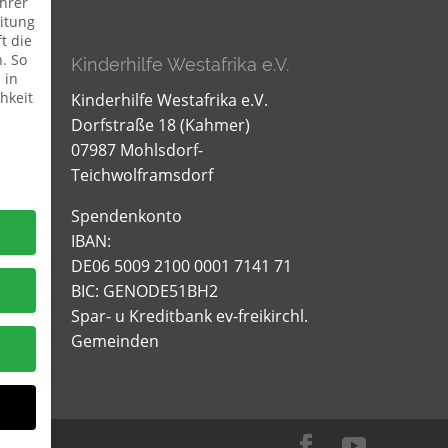
hrer
itung
t die
. So
Kinderhilfe Westafrika e.V.
 in
hkeit
Kinderhilfe Westafrika e.V.
Dorfstraße 18 (Kahmer)
07987 Mohlsdorf-
Teichwolframsdorf
Spendenkonto
IBAN:
DE06 5009 2100 0001 7141 71
BIC: GENODE51BH2
Spar- u Kreditbank ev-freikirchl.
Gemeinden