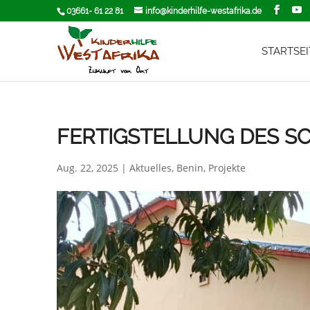
03661- 61 22 81
info@kinderhilfe-westafrika.de
STARTSEI
FERTIGSTELLUNG DES 
Aug. 22, 2025
|
Aktuelles
,
Benin
,
Projekte