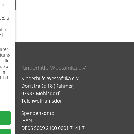
um
 z. B.
aten
hl
hrer
itung
t die
. So
Kinderhilfe Westafrika e.V.
 in
hkeit
Kinderhilfe Westafrika e.V.
Dorfstraße 18 (Kahmer)
07987 Mohlsdorf-
Teichwolframsdorf
Spendenkonto
IBAN:
DE06 5009 2100 0001 7141 71