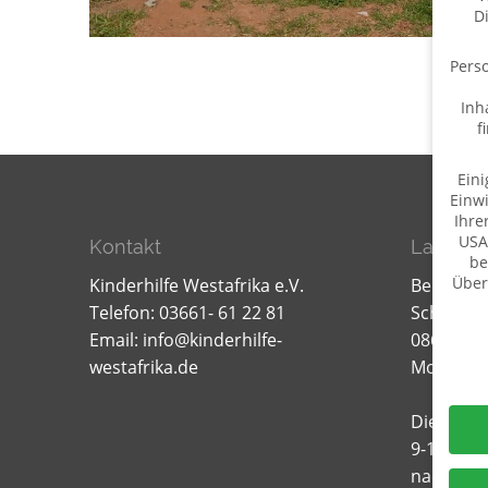
D
Perso
Inh
f
Eini
Einwi
Ihre
USA
Kontakt
Lager f
be
Über
Kinderhilfe Westafrika e.V.
Bernd W
Telefon: 03661- 61 22 81
Schillerst
Daten
Email:
info@kinderhilfe-
08606 Oel
westafrika.de
Mobil: 0
Dienstag
9-12.00 u
nach Ver