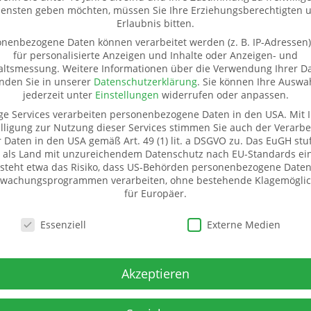
iensten geben möchten, müssen Sie Ihre Erziehungsberechtigten 
Erlaubnis bitten.
nenbezogene Daten können verarbeitet werden (z. B. IP-Adressen),
für personalisierte Anzeigen und Inhalte oder Anzeigen- und
altsmessung.
Weitere Informationen über die Verwendung Ihrer D
inden Sie in unserer
Datenschutzerklärung
.
Sie können Ihre Auswa
jederzeit unter
Einstellungen
widerrufen oder anpassen.
ge Services verarbeiten personenbezogene Daten in den USA. Mit I
lligung zur Nutzung dieser Services stimmen Sie auch der Verarbe
r Daten in den USA gemäß Art. 49 (1) lit. a DSGVO zu. Das EuGH stuf
 als Land mit unzureichendem Datenschutz nach EU-Standards ein
ür Sachspenden
Weitere Informationen
steht etwa das Risiko, dass US-Behörden personenbezogene Daten
wachungsprogrammen verarbeiten, ohne bestehende Klagemöglic
eißbach
Kontakt
für Europäer.
r. 20
Impressum
schutzeinstellungen
snitz
Datenschutz
Essenziell
Externe Medien
1520 5324593
Pate werden
Spenden
 - Mittwoch
Transparenz
Akzeptieren
nd 13-16.00 Uhr (und
Mitglied werden
einbarung)