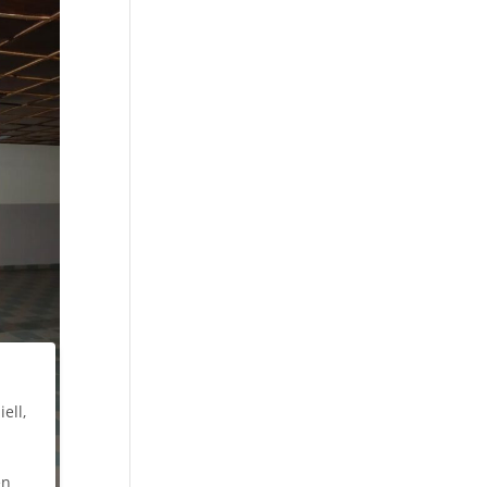
ell,
en