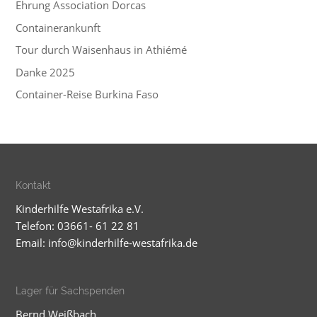
Ehrung Association Dorcas
Containerankunft
Tour durch Waisenhaus in Athiémé
Danke 2025
Container-Reise Burkina Faso
Kontakt
Kinderhilfe Westafrika e.V.
Telefon: 03661- 61 22 81
Email:
info@kinderhilfe-westafrika.de
Lager für Sachspenden
Bernd Weißbach