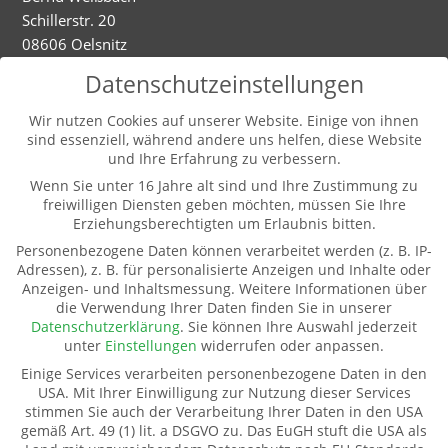
Schillerstr. 20
08606 Oelsnitz
Mobil: 01520 5324593
Datenschutzeinstellungen
Dienstag - Mittwoch
Wir nutzen Cookies auf unserer Website. Einige von ihnen
sind essenziell, während andere uns helfen, diese Website
9-12.00 und 13-16.00 Uhr (und nach Vereinbarung)
und Ihre Erfahrung zu verbessern.
Wenn Sie unter 16 Jahre alt sind und Ihre Zustimmung zu
freiwilligen Diensten geben möchten, müssen Sie Ihre
Weitere Informationen
Erziehungsberechtigten um Erlaubnis bitten.
Kontakt
Personenbezogene Daten können verarbeitet werden (z. B. IP-
Impressum
Adressen), z. B. für personalisierte Anzeigen und Inhalte oder
Anzeigen- und Inhaltsmessung.
Weitere Informationen über
Datenschutz
die Verwendung Ihrer Daten finden Sie in unserer
Pate werden
Datenschutzerklärung
.
Sie können Ihre Auswahl jederzeit
Spenden
unter
Einstellungen
widerrufen oder anpassen.
Transparenz
Einige Services verarbeiten personenbezogene Daten in den
Mitglied werden
USA. Mit Ihrer Einwilligung zur Nutzung dieser Services
stimmen Sie auch der Verarbeitung Ihrer Daten in den USA
gemäß Art. 49 (1) lit. a DSGVO zu. Das EuGH stuft die USA als