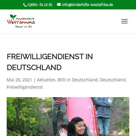
03661- 61 22 81
info@kinderhilfe-westafrika.de
FREIWILLIGENDIENST IN
DEUTSCHLAND
Mai 26, 2021
|
Aktuelles
,
BFD in Deutschland
,
Deutschland
,
Freiwilligendienst