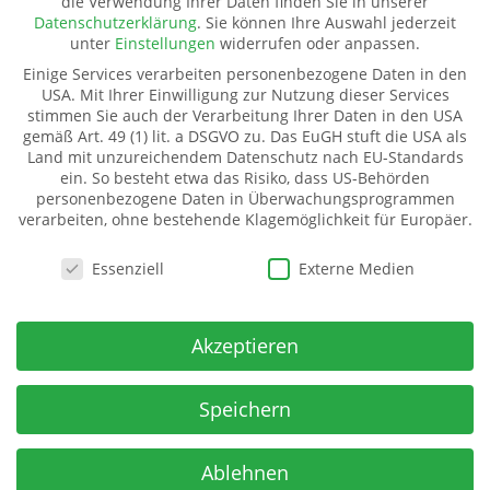
die Verwendung Ihrer Daten finden Sie in unserer
Pate werden
Datenschutzerklärung
.
Sie können Ihre Auswahl jederzeit
Spenden
unter
Einstellungen
widerrufen oder anpassen.
Transparenz
Einige Services verarbeiten personenbezogene Daten in den
Mitglied werden
USA. Mit Ihrer Einwilligung zur Nutzung dieser Services
stimmen Sie auch der Verarbeitung Ihrer Daten in den USA
gemäß Art. 49 (1) lit. a DSGVO zu. Das EuGH stuft die USA als
Land mit unzureichendem Datenschutz nach EU-Standards
Kinderhilfe Westafrika e.V.
ein. So besteht etwa das Risiko, dass US-Behörden
Kinderhilfe Westafrika e.V.
personenbezogene Daten in Überwachungsprogrammen
verarbeiten, ohne bestehende Klagemöglichkeit für Europäer.
Dorfstraße 18 (Kahmer)
07987 Mohlsdorf-Teichwolframsdorf
Datenschutzeinstellungen
Essenziell
Externe Medien
Spendenkonto
IBAN:
Akzeptieren
DE06 5009 2100 0001 7141 71
BIC: GENODE51BH2
Spar- u Kreditbank ev-freikirchl. Gemeinden
Speichern
Ablehnen