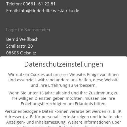
Telefon: 03661- 61 22 81
Email:
info@kinderhilfe-westafrika.de
Lager für Sachspenden
Bernd Weißbach
Schillerstr. 20
08606 Oelsnitz
Mobil: 01520 5324593
Datenschutzeinstellungen
Dienstag - Mittwoch
Wir nutzen Cookies auf unserer Website. Einige von ihnen
sind essenziell, während andere uns helfen, diese Website
9-12.00 und 13-16.00 Uhr (und nach Vereinbarung)
und Ihre Erfahrung zu verbessern.
Wenn Sie unter 16 Jahre alt sind und Ihre Zustimmung zu
freiwilligen Diensten geben möchten, müssen Sie Ihre
Weitere Informationen
Erziehungsberechtigten um Erlaubnis bitten.
Kontakt
Personenbezogene Daten können verarbeitet werden (z. B. IP-
Impressum
Adressen), z. B. für personalisierte Anzeigen und Inhalte oder
Anzeigen- und Inhaltsmessung.
Weitere Informationen über
Datenschutz