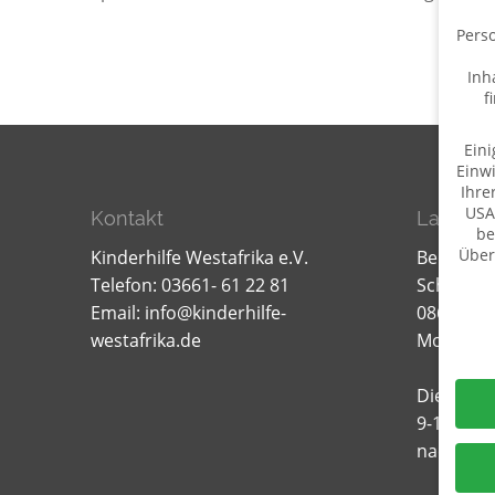
Perso
Inh
f
Eini
Einwi
Ihre
USA
Kontakt
Lager f
be
Über
Kinderhilfe Westafrika e.V.
Bernd W
Telefon: 03661- 61 22 81
Schillerst
Daten
Email:
info@kinderhilfe-
08606 Oel
westafrika.de
Mobil: 0
Dienstag
9-12.00 u
nach Ver