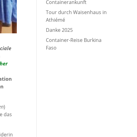
Containerankunft
Tour durch Waisenhaus in
Athiémé
Danke 2025
Container-Reise Burkina
Faso
ciale
s
ther
ation
en
en
)
e das
iderin