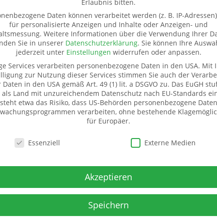
Erlaubnis bitten.
nenbezogene Daten können verarbeitet werden (z. B. IP-Adressen),
für personalisierte Anzeigen und Inhalte oder Anzeigen- und
altsmessung.
Weitere Informationen über die Verwendung Ihrer D
inden Sie in unserer
Datenschutzerklärung
.
Sie können Ihre Auswa
jederzeit unter
Einstellungen
widerrufen oder anpassen.
ge Services verarbeiten personenbezogene Daten in den USA. Mit I
lligung zur Nutzung dieser Services stimmen Sie auch der Verarbe
r Daten in den USA gemäß Art. 49 (1) lit. a DSGVO zu. Das EuGH stuf
 als Land mit unzureichendem Datenschutz nach EU-Standards ein
ür Sachspenden
Weitere Informationen
steht etwa das Risiko, dass US-Behörden personenbezogene Daten
wachungsprogrammen verarbeiten, ohne bestehende Klagemöglic
eißbach
Kontakt
für Europäer.
r. 20
Impressum
schutzeinstellungen
snitz
Datenschutz
Essenziell
Externe Medien
1520 5324593
Pate werden
Spenden
 - Mittwoch
Transparenz
Akzeptieren
nd 13-16.00 Uhr (und
Mitglied werden
einbarung)
Speichern