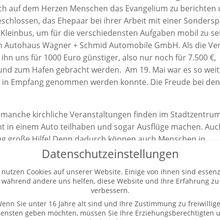
auch auf dem Herzen Menschen das Evangelium zu berichten
schlossen, das Ehepaar bei ihrer Arbeit mit einer Sonders
Kleinbus, um für die verschiedensten Aufgaben mobil zu sei
m Autohaus Wagner + Schmid Automobile GmbH. Als die Ve
ihn uns für 1000 Euro günstiger, also nur noch für 7.500 €,
und zum Hafen gebracht werden. Am 19. Mai war es so weit
nin in Empfang genommen werden konnte. Die Freude bei den
manche kirchliche Veranstaltungen finden im Stadtzentrum 
 in einem Auto teilhaben und sogar Ausflüge machen. Auc
eug große Hilfe! Denn dadurch können auch Menschen in
n Dank für alle Spenden!
Datenschutzeinstellungen
in Zukunft erweitert werden. Spenden sind herzlich willk
 nutzen Cookies auf unserer Website. Einige von ihnen sind essenzi
während andere uns helfen, diese Website und Ihre Erfahrung zu
als Unterstützung für Pastoren in neu gegründeten christl
verbessern.
enn Sie unter 16 Jahre alt sind und Ihre Zustimmung zu freiwillig
iensten geben möchten, müssen Sie Ihre Erziehungsberechtigten 
, Ihre Adresse