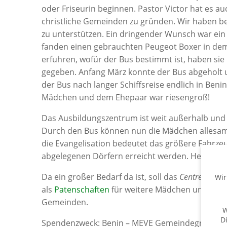
oder Friseurin beginnen. Pastor Victor hat es 
christliche Gemeinden zu gründen. Wir haben be
zu unterstützen. Ein dringender Wunsch war ein 
fanden einen gebrauchten Peugeot Boxer in de
erfuhren, wofür der Bus bestimmt ist, haben sie 
gegeben. Anfang März konnte der Bus abgeholt 
der Bus nach langer Schiffsreise endlich in Be
Mädchen und dem Ehepaar war riesengroß!
Das Ausbildungszentrum ist weit außerhalb und 
Durch den Bus können nun die Mädchen allesamt
die Evangelisation bedeutet das größere Fahrz
abgelegenen Dörfern erreicht werden. Herzliche
Da ein großer Bedarf da ist, soll das
Centre Esther
Wir
als
Patenschaften
für weitere Mädchen und auch 
Gemeinden.
W
D
Spendenzweck: Benin – MEVE Gemeindegründung