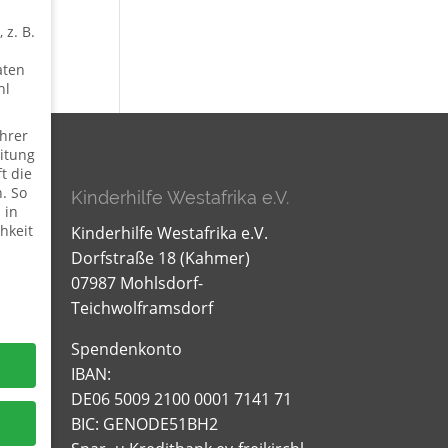
 z. B.
aten
hl
hrer
itung
t die
. So
Kinderhilfe Westafrika e.V.
 in
hkeit
Kinderhilfe Westafrika e.V.
Dorfstraße 18 (Kahmer)
07987 Mohlsdorf-
Teichwolframsdorf
Spendenkonto
IBAN:
DE06 5009 2100 0001 7141 71
BIC: GENODE51BH2