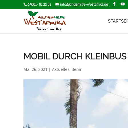
03661- 61 22 81
info@kinderhilfe-westafrika.de
STARTSEI
MOBIL DURCH KLEINBUS
Mai 26, 2021
|
Aktuelles
,
Benin