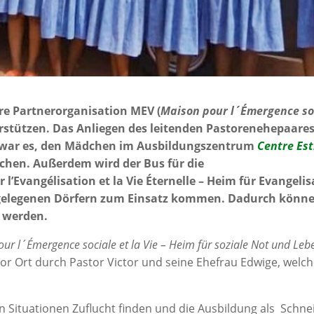
re Partnerorganisation MEV (
Maison pour l´Émergence so
rstützen. Das Anliegen des leitenden Pastorenehepaare
e war es, den Mädchen im Ausbildungszentrum
Centre Es
chen. Außerdem wird der Bus für die
Evangélisation et la Vie Éternelle – Heim für Evangelis
bgelegenen Dörfern zum Einsatz kommen. Dadurch könn
 werden.
ur l´Émergence sociale et la Vie – Heim für soziale Not und Leb
r Ort durch Pastor Victor und seine Ehefrau Edwige, welch
 Situationen Zuflucht finden und die Ausbildung als Schne