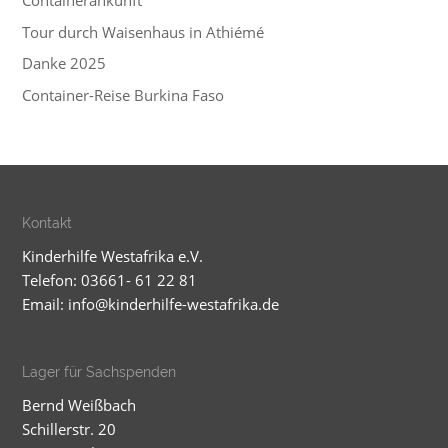
Containerankunft
Tour durch Waisenhaus in Athiémé
Danke 2025
Container-Reise Burkina Faso
Kontakt
Kinderhilfe Westafrika e.V.
Telefon: 03661- 61 22 81
Email:
info@kinderhilfe-westafrika.de
Lager für Sachspenden
Bernd Weißbach
Schillerstr. 20