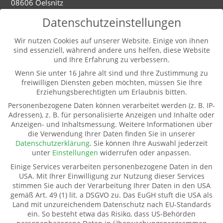
08606 Oelsnitz
Mobil: 01520 5324593
Datenschutzeinstellungen
Dienstag - Mittwoch
Wir nutzen Cookies auf unserer Website. Einige von ihnen
sind essenziell, während andere uns helfen, diese Website
9-12.00 und 13-16.00 Uhr (und nach Vereinbarung)
und Ihre Erfahrung zu verbessern.
Wenn Sie unter 16 Jahre alt sind und Ihre Zustimmung zu
freiwilligen Diensten geben möchten, müssen Sie Ihre
Weitere Informationen
Erziehungsberechtigten um Erlaubnis bitten.
Kontakt
Personenbezogene Daten können verarbeitet werden (z. B. IP-
Impressum
Adressen), z. B. für personalisierte Anzeigen und Inhalte oder
Anzeigen- und Inhaltsmessung.
Weitere Informationen über
Datenschutz
die Verwendung Ihrer Daten finden Sie in unserer
Pate werden
Datenschutzerklärung
.
Sie können Ihre Auswahl jederzeit
Spenden
unter
Einstellungen
widerrufen oder anpassen.
Transparenz
Einige Services verarbeiten personenbezogene Daten in den
Mitglied werden
USA. Mit Ihrer Einwilligung zur Nutzung dieser Services
stimmen Sie auch der Verarbeitung Ihrer Daten in den USA
gemäß Art. 49 (1) lit. a DSGVO zu. Das EuGH stuft die USA als
Land mit unzureichendem Datenschutz nach EU-Standards
Kinderhilfe Westafrika e.V.
ein. So besteht etwa das Risiko, dass US-Behörden