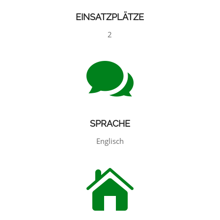
EINSATZPLÄTZE
2

SPRACHE
Englisch
