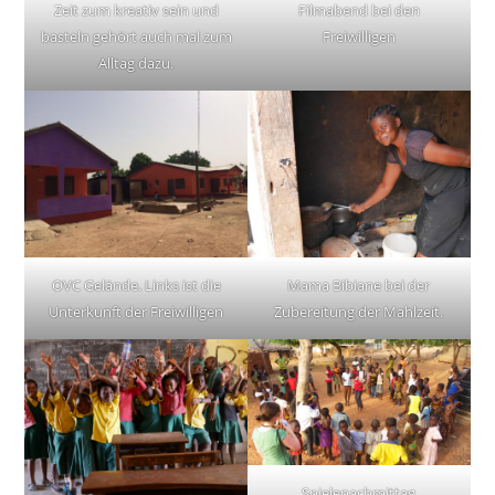
Zeit zum kreativ sein und
Filmabend bei den
basteln gehört auch mal zum
Freiwilligen
Alltag dazu.
OVC Gelände. Links ist die
Mama Bibiane bei der
Unterkunft der Freiwilligen
Zubereitung der Mahlzeit.
Spielenachmittag