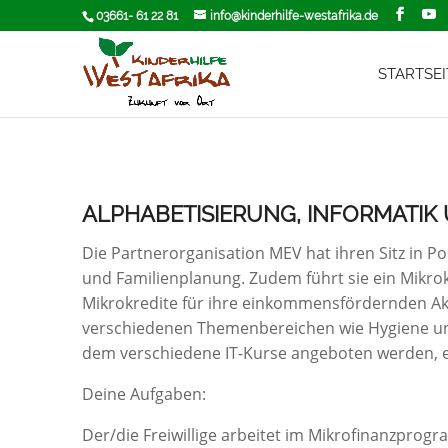
03661- 61 22 81
info@kinderhilfe-westafrika.de
STARTSEI
ALPHABETISIERUNG, INFORMATI
Die Partnerorganisation MEV hat ihren Sitz in P
und Familienplanung. Zudem führt sie ein Mikr
Mikrokredite für ihre einkommensfördernden A
verschiedenen Themenbereichen wie Hygiene und
dem verschiedene IT-Kurse angeboten werden, e
Deine Aufgaben:
Der/die Freiwillige arbeitet im Mikrofinanzprog