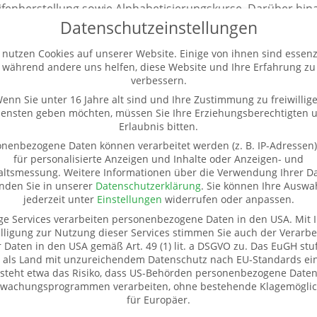
fenherstellung sowie Alphabetisierungskurse. Darüber hinau
Datenschutzeinstellungen
Mikrofinanzprojekt liegt, mit. Der/die Freiwillige lernt dur
nd vor seinem/ihrem eigenen Hintergrund reflektieren. Er/S
 nutzen Cookies auf unserer Website. Einige von ihnen sind essenzi
ätze zur Vermittlung von Wissen.
während andere uns helfen, diese Website und Ihre Erfahrung zu
verbessern.
enn Sie unter 16 Jahre alt sind und Ihre Zustimmung zu freiwillig
iensten geben möchten, müssen Sie Ihre Erziehungsberechtigten 
sich auf eine andere Kultur einzulassen, Freude und Intere
Erlaubnis bitten.
 Werte.
nenbezogene Daten können verarbeitet werden (z. B. IP-Adressen),
für personalisierte Anzeigen und Inhalte oder Anzeigen- und
altsmessung.
Weitere Informationen über die Verwendung Ihrer D
inden Sie in unserer
Datenschutzerklärung
.
Sie können Ihre Auswa
jederzeit unter
Einstellungen
widerrufen oder anpassen.
ge Services verarbeiten personenbezogene Daten in den USA. Mit I
lligung zur Nutzung dieser Services stimmen Sie auch der Verarbe
r Daten in den USA gemäß Art. 49 (1) lit. a DSGVO zu. Das EuGH stuf
 als Land mit unzureichendem Datenschutz nach EU-Standards ein
ür Sachspenden
Weitere Informationen
steht etwa das Risiko, dass US-Behörden personenbezogene Daten
wachungsprogrammen verarbeiten, ohne bestehende Klagemöglic
eißbach
Kontakt
für Europäer.
r. 20
Impressum