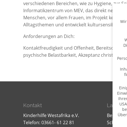
verschiedenen Bereichen, wie zu Hygiene, zur Sei
Informatikzentrum von MEV, das direkt neben dem 
Menschen, vor allem Frauen, im Projekt kennen u
Wir
Alltagsthemen und entwickelt kultursensible Ans
Anforderungen an Dich:
W
D
Kontaktfreudigkeit und Offenheit, Bereitschaft, 
psychische Belastbarkeit, Akzeptanz christlicher
Perso
Inh
f
Eini
Einwi
Ihre
USA
Kontakt
Lager f
be
Über
Kinderhilfe Westafrika e.V.
Bernd W
Telefon: 03661- 61 22 81
Schillerst