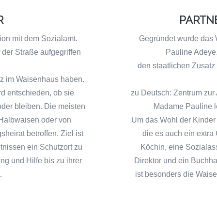
R
PARTN
ion mit dem Sozialamt.
Gegründet wurde das 
 der Straße aufgegriffen
Pauline Adeye.
den staatlichen Zusatz 
tz im Waisenhaus haben.
wird entschieden, ob sie
zu Deutsch: Zentrum zur
der bleiben. Die meisten
Madame Pauline le
Halbwaisen oder von
Um das Wohl der Kinder k
eirat betroffen. Ziel ist
die es auch ein extr
ltnissen ein Schutzort zu
Köchin, eine Sozialass
ng und Hilfe bis zu ihrer
Direktor und ein Buchhal
.
ist besonders die Wai