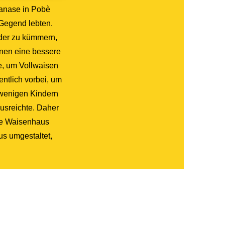
hanase in Pobè
 Gegend lebten.
nder zu kümmern,
hnen eine bessere
e, um Vollwaisen
ntlich vorbei, um
 wenigen Kindern
ausreichte. Daher
ige Waisenhaus
s umgestaltet,