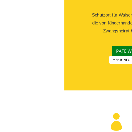
Schutzort für Waise
die von Kinderhande
Zwangsheirat b
PATE 
MEHR INFO
