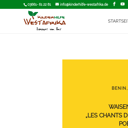
03661- 61 22 81
info@kinderhilfe-westafrika.de
STARTSEI
BENIN
WAISE
„LES CHANTS D
PO