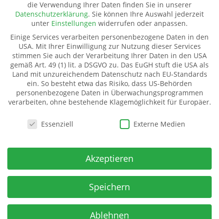
die Verwendung Ihrer Daten finden Sie in unserer
Pate werden
Datenschutzerklärung
.
Sie können Ihre Auswahl jederzeit
Spenden
unter
Einstellungen
widerrufen oder anpassen.
Transparenz
Einige Services verarbeiten personenbezogene Daten in den
Mitglied werden
USA. Mit Ihrer Einwilligung zur Nutzung dieser Services
stimmen Sie auch der Verarbeitung Ihrer Daten in den USA
gemäß Art. 49 (1) lit. a DSGVO zu. Das EuGH stuft die USA als
Land mit unzureichendem Datenschutz nach EU-Standards
Kinderhilfe Westafrika e.V.
ein. So besteht etwa das Risiko, dass US-Behörden
Kinderhilfe Westafrika e.V.
personenbezogene Daten in Überwachungsprogrammen
verarbeiten, ohne bestehende Klagemöglichkeit für Europäer.
Dorfstraße 18 (Kahmer)
07987 Mohlsdorf-Teichwolframsdorf
Datenschutzeinstellungen
Essenziell
Externe Medien
Spendenkonto
IBAN:
Akzeptieren
DE06 5009 2100 0001 7141 71
BIC: GENODE51BH2
Spar- u Kreditbank ev-freikirchl. Gemeinden
Speichern
Ablehnen