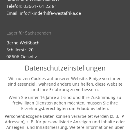
Telefon: 03661- 61 22 81
Email:
info@kinderhilfe-westafrika.de
Lager für Sachspenden
Bernd Weißbach
Schillerstr. 20
08606 Oelsnitz
Mobil: 01520 5324593
Datenschutzeinstellungen
Dienstag - Mittwoch
Wir nutzen Cookies auf unserer Website. Einige von ihnen
sind essenziell, während andere uns helfen, diese Website
9-12.00 und 13-16.00 Uhr (und nach Vereinbarung)
und Ihre Erfahrung zu verbessern.
Wenn Sie unter 16 Jahre alt sind und Ihre Zustimmung zu
freiwilligen Diensten geben möchten, müssen Sie Ihre
Weitere Informationen
Erziehungsberechtigten um Erlaubnis bitten.
Kontakt
Personenbezogene Daten können verarbeitet werden (z. B. IP-
Impressum
Adressen), z. B. für personalisierte Anzeigen und Inhalte oder
Anzeigen- und Inhaltsmessung.
Weitere Informationen über
Datenschutz