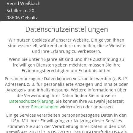
Bernd Weißbach
Schillerstr. 20
08606 Oelsnitz
Mobil: 01520 5324593
Datenschutzeinstellungen
Dienstag - Mittwoch
Wir nutzen Cookies auf unserer Website. Einige von ihnen
sind essenziell, während andere uns helfen, diese Website
9-12.00 und 13-16.00 Uhr (und nach Vereinbarung)
und Ihre Erfahrung zu verbessern.
Wenn Sie unter 16 Jahre alt sind und Ihre Zustimmung zu
freiwilligen Diensten geben möchten, müssen Sie Ihre
Weitere Informationen
Erziehungsberechtigten um Erlaubnis bitten.
Kontakt
Personenbezogene Daten können verarbeitet werden (z. B. IP-
Impressum
Adressen), z. B. für personalisierte Anzeigen und Inhalte oder
Anzeigen- und Inhaltsmessung.
Weitere Informationen über
Datenschutz
die Verwendung Ihrer Daten finden Sie in unserer
Pate werden
Datenschutzerklärung
.
Sie können Ihre Auswahl jederzeit
Spenden
unter
Einstellungen
widerrufen oder anpassen.
Transparenz
Einige Services verarbeiten personenbezogene Daten in den
Mitglied werden
USA. Mit Ihrer Einwilligung zur Nutzung dieser Services
stimmen Sie auch der Verarbeitung Ihrer Daten in den USA
gemäß Art. 49 (1) lit. a DSGVO zu. Das EuGH stuft die USA als