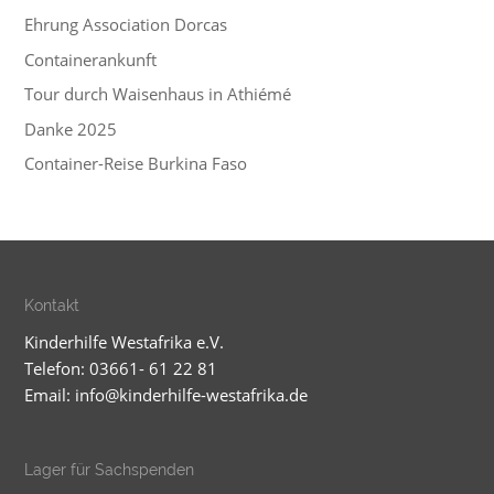
Ehrung Association Dorcas
Containerankunft
Tour durch Waisenhaus in Athiémé
Danke 2025
Container-Reise Burkina Faso
Kontakt
Kinderhilfe Westafrika e.V.
Telefon: 03661- 61 22 81
Email:
info@kinderhilfe-westafrika.de
Lager für Sachspenden