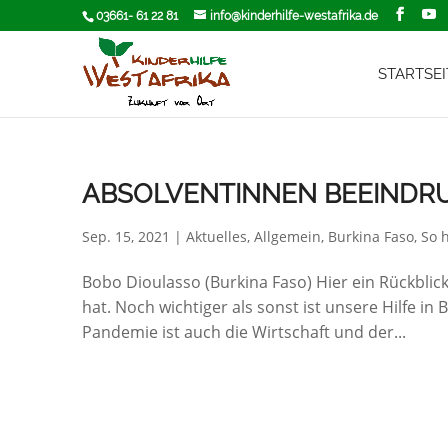
03661- 61 22 81
info@kinderhilfe-westafrika.de
STARTSEI
ABSOLVENTINNEN BEEINDRU
Sep. 15, 2021
|
Aktuelles
,
Allgemein
,
Burkina Faso
,
So 
Bobo Dioulasso (Burkina Faso) Hier ein Rückbli
hat. Noch wichtiger als sonst ist unsere Hilfe in
Pandemie ist auch die Wirtschaft und der...