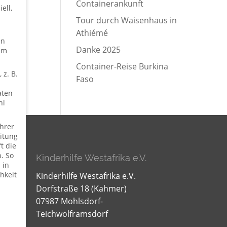
Containerankunft
ell,
Tour durch Waisenhaus in
Athiémé
en
Danke 2025
um
Container-Reise Burkina
 z. B.
Faso
aten
hl
hrer
itung
t die
. So
Kinderhilfe Westafrika e.V.
 in
hkeit
Kinderhilfe Westafrika e.V.
Dorfstraße 18 (Kahmer)
07987 Mohlsdorf-
Teichwolframsdorf