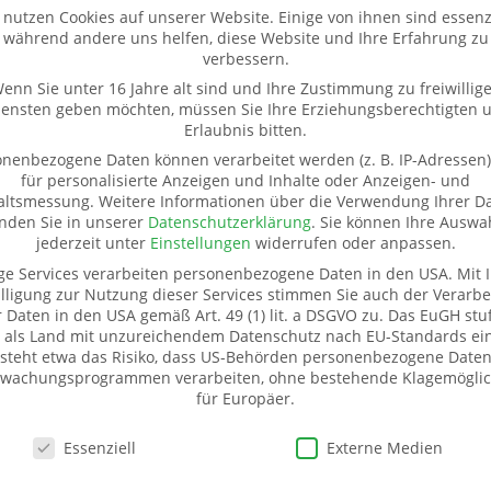
 nutzen Cookies auf unserer Website. Einige von ihnen sind essenzi
während andere uns helfen, diese Website und Ihre Erfahrung zu
verbessern.
enn Sie unter 16 Jahre alt sind und Ihre Zustimmung zu freiwillig
iensten geben möchten, müssen Sie Ihre Erziehungsberechtigten 
Erlaubnis bitten.
nenbezogene Daten können verarbeitet werden (z. B. IP-Adressen),
für personalisierte Anzeigen und Inhalte oder Anzeigen- und
altsmessung.
Weitere Informationen über die Verwendung Ihrer D
inden Sie in unserer
Datenschutzerklärung
.
Sie können Ihre Auswa
jederzeit unter
Einstellungen
widerrufen oder anpassen.
ge Services verarbeiten personenbezogene Daten in den USA. Mit I
lligung zur Nutzung dieser Services stimmen Sie auch der Verarbe
r Daten in den USA gemäß Art. 49 (1) lit. a DSGVO zu. Das EuGH stuf
 als Land mit unzureichendem Datenschutz nach EU-Standards ein
ür Sachspenden
Weitere Informationen
steht etwa das Risiko, dass US-Behörden personenbezogene Daten
wachungsprogrammen verarbeiten, ohne bestehende Klagemöglic
eißbach
Kontakt
für Europäer.
r. 20
Impressum
schutzeinstellungen
snitz
Datenschutz
Essenziell
Externe Medien
1520 5324593
Pate werden
Spenden