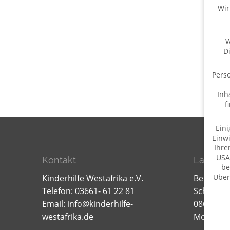
Wir
W
D
Perso
Inh
f
Eini
Einwi
Ihre
USA
Kontakt
Lager f
be
Über
Kinderhilfe Westafrika e.V.
Bernd W
Telefon: 03661- 61 22 81
Schillerst
Daten
Email:
info@kinderhilfe-
08606 Oel
westafrika.de
Mobil: 0