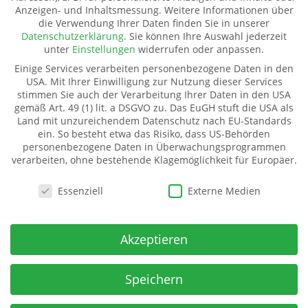
Anzeigen- und Inhaltsmessung.
Weitere Informationen über
Datenschutz
die Verwendung Ihrer Daten finden Sie in unserer
Pate werden
Datenschutzerklärung
.
Sie können Ihre Auswahl jederzeit
Spenden
unter
Einstellungen
widerrufen oder anpassen.
Transparenz
Einige Services verarbeiten personenbezogene Daten in den
Mitglied werden
USA. Mit Ihrer Einwilligung zur Nutzung dieser Services
stimmen Sie auch der Verarbeitung Ihrer Daten in den USA
gemäß Art. 49 (1) lit. a DSGVO zu. Das EuGH stuft die USA als
Land mit unzureichendem Datenschutz nach EU-Standards
Kinderhilfe Westafrika e.V.
ein. So besteht etwa das Risiko, dass US-Behörden
Kinderhilfe Westafrika e.V.
personenbezogene Daten in Überwachungsprogrammen
verarbeiten, ohne bestehende Klagemöglichkeit für Europäer.
Dorfstraße 18 (Kahmer)
07987 Mohlsdorf-Teichwolframsdorf
Datenschutzeinstellungen
Essenziell
Externe Medien
Spendenkonto
IBAN:
Akzeptieren
DE06 5009 2100 0001 7141 71
BIC: GENODE51BH2
Spar- u Kreditbank ev-freikirchl. Gemeinden
Speichern