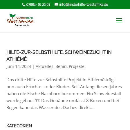
03661- 61 22 81
info@kinderhilfe-westafrika.de
HILFE-ZUR-SELBSTHILFE. SCHWEINEZUCHT IN
ATHIÉMÉ
Juni 14, 2024
|
Aktuelles
,
Benin
,
Projekte
Das dritte Hilfe-zur-Selbsthilfe Projekt in Athiémé trägt
nun auch Früchte – oder Kinder. Seit Anfang diesen Jahres
haben die Fische Nachbarn bekommen: Ein Schweinestall
wurde gebaut 🏗 Das Gebäude umfasst 8 Boxen und bei
Regen kann das Wasser des Daches direkt...
KATEGORIEN