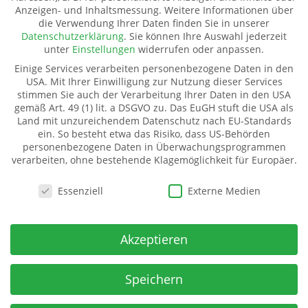
Anzeigen- und Inhaltsmessung.
Weitere Informationen über
Datenschutz
die Verwendung Ihrer Daten finden Sie in unserer
Pate werden
Datenschutzerklärung
.
Sie können Ihre Auswahl jederzeit
Spenden
unter
Einstellungen
widerrufen oder anpassen.
Transparenz
Einige Services verarbeiten personenbezogene Daten in den
Mitglied werden
USA. Mit Ihrer Einwilligung zur Nutzung dieser Services
stimmen Sie auch der Verarbeitung Ihrer Daten in den USA
gemäß Art. 49 (1) lit. a DSGVO zu. Das EuGH stuft die USA als
Land mit unzureichendem Datenschutz nach EU-Standards
Kinderhilfe Westafrika e.V.
ein. So besteht etwa das Risiko, dass US-Behörden
Kinderhilfe Westafrika e.V.
personenbezogene Daten in Überwachungsprogrammen
verarbeiten, ohne bestehende Klagemöglichkeit für Europäer.
Dorfstraße 18 (Kahmer)
07987 Mohlsdorf-Teichwolframsdorf
Datenschutzeinstellungen
Essenziell
Externe Medien
Spendenkonto
IBAN:
Akzeptieren
DE06 5009 2100 0001 7141 71
BIC: GENODE51BH2
Spar- u Kreditbank ev-freikirchl. Gemeinden
Speichern