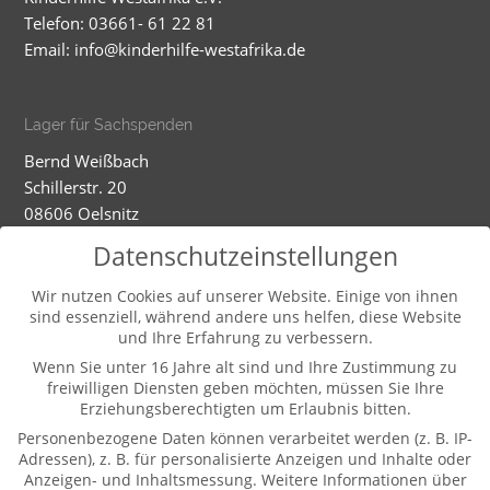
Telefon: 03661- 61 22 81
Email:
info@kinderhilfe-westafrika.de
Lager für Sachspenden
Bernd Weißbach
Schillerstr. 20
08606 Oelsnitz
Mobil: 01520 5324593
Datenschutzeinstellungen
Dienstag - Mittwoch
Wir nutzen Cookies auf unserer Website. Einige von ihnen
sind essenziell, während andere uns helfen, diese Website
9-12.00 und 13-16.00 Uhr (und nach Vereinbarung)
und Ihre Erfahrung zu verbessern.
Wenn Sie unter 16 Jahre alt sind und Ihre Zustimmung zu
freiwilligen Diensten geben möchten, müssen Sie Ihre
Weitere Informationen
Erziehungsberechtigten um Erlaubnis bitten.
Kontakt
Personenbezogene Daten können verarbeitet werden (z. B. IP-
Impressum
Adressen), z. B. für personalisierte Anzeigen und Inhalte oder
Anzeigen- und Inhaltsmessung.
Weitere Informationen über
Datenschutz