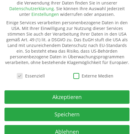
die Verwendung Ihrer Daten finden Sie in unserer
Pate werden
Datenschutzerklärung
.
Sie können Ihre Auswahl jederzeit
Spenden
unter
Einstellungen
widerrufen oder anpassen.
Transparenz
Einige Services verarbeiten personenbezogene Daten in den
Mitglied werden
USA. Mit Ihrer Einwilligung zur Nutzung dieser Services
stimmen Sie auch der Verarbeitung Ihrer Daten in den USA
gemäß Art. 49 (1) lit. a DSGVO zu. Das EuGH stuft die USA als
Land mit unzureichendem Datenschutz nach EU-Standards
Kinderhilfe Westafrika e.V.
ein. So besteht etwa das Risiko, dass US-Behörden
Kinderhilfe Westafrika e.V.
personenbezogene Daten in Überwachungsprogrammen
verarbeiten, ohne bestehende Klagemöglichkeit für Europäer.
Dorfstraße 18 (Kahmer)
07987 Mohlsdorf-Teichwolframsdorf
Datenschutzeinstellungen
Essenziell
Externe Medien
Spendenkonto
IBAN:
Akzeptieren
DE06 5009 2100 0001 7141 71
BIC: GENODE51BH2
Spar- u Kreditbank ev-freikirchl. Gemeinden
Speichern
Ablehnen