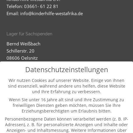
Telefon: 03661- 61 22 81
Email:
info@kinderhilfe-westafrika.de
Lager für Sachspenden
Bernd Weißbach
Schillerstr. 20
08606 Oelsnitz
Mobil: 01520 5324593
Datenschutzeinstellungen
Dienstag - Mittwoch
Wir nutzen Cookies auf unserer Website. Einige von ihnen
sind essenziell, während andere uns helfen, diese Website
9-12.00 und 13-16.00 Uhr (und nach Vereinbarung)
und Ihre Erfahrung zu verbessern.
Wenn Sie unter 16 Jahre alt sind und Ihre Zustimmung zu
freiwilligen Diensten geben möchten, müssen Sie Ihre
Weitere Informationen
Erziehungsberechtigten um Erlaubnis bitten.
Kontakt
Personenbezogene Daten können verarbeitet werden (z. B. IP-
Impressum
Adressen), z. B. für personalisierte Anzeigen und Inhalte oder
Anzeigen- und Inhaltsmessung.
Weitere Informationen über
Datenschutz