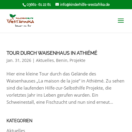
03661- 61 22 81
info@kinderhilfe-westafrika.de
TOUR DURCH WAISENHAUS IN ATHIÉMÉ
Jan. 31, 2026
|
Aktuelles
,
Benin
,
Projekte
Hier eine kleine Tour durch das Gelände des
Waisenhauses „La maison de la joie“ in Athiémé. Zu sehen
sind die laufenden Hilfe-zur-Selbsthilfe Projekte, die
vorletztes Jahr ins Leben gerufen wurden. Ein
Schweinestall, eine Fischzucht und nun sind erneut...
KATEGORIEN
Aktuelles