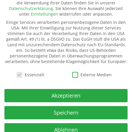
die Verwendung Ihrer Daten finden Sie in unserer
Pate werden
Datenschutzerklärung
.
Sie können Ihre Auswahl jederzeit
Spenden
unter
Einstellungen
widerrufen oder anpassen.
Transparenz
Einige Services verarbeiten personenbezogene Daten in den
Mitglied werden
USA. Mit Ihrer Einwilligung zur Nutzung dieser Services
stimmen Sie auch der Verarbeitung Ihrer Daten in den USA
gemäß Art. 49 (1) lit. a DSGVO zu. Das EuGH stuft die USA als
Land mit unzureichendem Datenschutz nach EU-Standards
Kinderhilfe Westafrika e.V.
ein. So besteht etwa das Risiko, dass US-Behörden
Kinderhilfe Westafrika e.V.
personenbezogene Daten in Überwachungsprogrammen
verarbeiten, ohne bestehende Klagemöglichkeit für Europäer.
Dorfstraße 18 (Kahmer)
07987 Mohlsdorf-Teichwolframsdorf
Datenschutzeinstellungen
Essenziell
Externe Medien
Spendenkonto
IBAN:
Akzeptieren
DE06 5009 2100 0001 7141 71
BIC: GENODE51BH2
Spar- u Kreditbank ev-freikirchl. Gemeinden
Speichern
Ablehnen