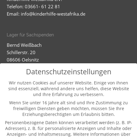
Telefon: 03661- 61 22 81
Email:
info@kinderhilfe-westafrika.de
Lager für Sachspenden
Bernd Weißbach
Schillerstr. 20
08606 Oelsnitz
Mobil: 01520 5324593
Datenschutzeinstellungen
Dienstag - Mittwoch
Wir nutzen Cookies auf unserer Website. Einige von ihnen
sind essenziell, während andere uns helfen, diese Website
9-12.00 und 13-16.00 Uhr (und nach Vereinbarung)
und Ihre Erfahrung zu verbessern.
Wenn Sie unter 16 Jahre alt sind und Ihre Zustimmung zu
freiwilligen Diensten geben möchten, müssen Sie Ihre
Weitere Informationen
Erziehungsberechtigten um Erlaubnis bitten.
Kontakt
Personenbezogene Daten können verarbeitet werden (z. B. IP-
Impressum
Adressen), z. B. für personalisierte Anzeigen und Inhalte oder
Anzeigen- und Inhaltsmessung.
Weitere Informationen über
Datenschutz