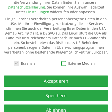
die Verwendung Ihrer Daten finden Sie in unserer
Pate werden
Datenschutzerklärung
.
Sie können Ihre Auswahl jederzeit
Spenden
unter
Einstellungen
widerrufen oder anpassen.
Transparenz
Einige Services verarbeiten personenbezogene Daten in den
Mitglied werden
USA. Mit Ihrer Einwilligung zur Nutzung dieser Services
stimmen Sie auch der Verarbeitung Ihrer Daten in den USA
gemäß Art. 49 (1) lit. a DSGVO zu. Das EuGH stuft die USA als
Land mit unzureichendem Datenschutz nach EU-Standards
Kinderhilfe Westafrika e.V.
ein. So besteht etwa das Risiko, dass US-Behörden
Kinderhilfe Westafrika e.V.
personenbezogene Daten in Überwachungsprogrammen
verarbeiten, ohne bestehende Klagemöglichkeit für Europäer.
Dorfstraße 18 (Kahmer)
07987 Mohlsdorf-Teichwolframsdorf
Datenschutzeinstellungen
Essenziell
Externe Medien
Spendenkonto
IBAN:
Akzeptieren
DE06 5009 2100 0001 7141 71
BIC: GENODE51BH2
Spar- u Kreditbank ev-freikirchl. Gemeinden
Speichern
Ablehnen