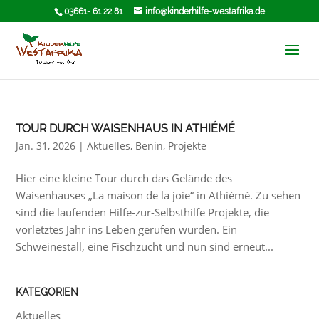
03661- 61 22 81
info@kinderhilfe-westafrika.de
TOUR DURCH WAISENHAUS IN ATHIÉMÉ
Jan. 31, 2026
|
Aktuelles
,
Benin
,
Projekte
Hier eine kleine Tour durch das Gelände des
Waisenhauses „La maison de la joie“ in Athiémé. Zu sehen
sind die laufenden Hilfe-zur-Selbsthilfe Projekte, die
vorletztes Jahr ins Leben gerufen wurden. Ein
Schweinestall, eine Fischzucht und nun sind erneut...
KATEGORIEN
Aktuelles