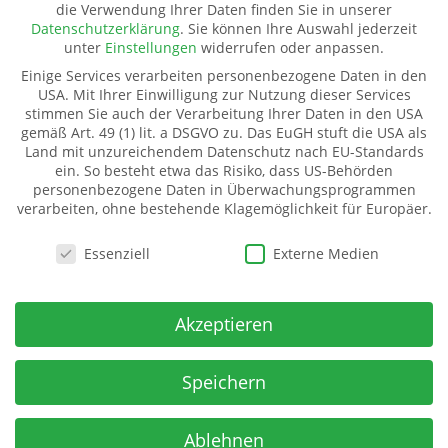
die Verwendung Ihrer Daten finden Sie in unserer
Pate werden
Datenschutzerklärung
.
Sie können Ihre Auswahl jederzeit
Spenden
unter
Einstellungen
widerrufen oder anpassen.
Transparenz
Einige Services verarbeiten personenbezogene Daten in den
Mitglied werden
USA. Mit Ihrer Einwilligung zur Nutzung dieser Services
stimmen Sie auch der Verarbeitung Ihrer Daten in den USA
gemäß Art. 49 (1) lit. a DSGVO zu. Das EuGH stuft die USA als
Land mit unzureichendem Datenschutz nach EU-Standards
Kinderhilfe Westafrika e.V.
ein. So besteht etwa das Risiko, dass US-Behörden
Kinderhilfe Westafrika e.V.
personenbezogene Daten in Überwachungsprogrammen
verarbeiten, ohne bestehende Klagemöglichkeit für Europäer.
Dorfstraße 18 (Kahmer)
07987 Mohlsdorf-Teichwolframsdorf
Datenschutzeinstellungen
Essenziell
Externe Medien
Spendenkonto
IBAN:
Akzeptieren
DE06 5009 2100 0001 7141 71
BIC: GENODE51BH2
Spar- u Kreditbank ev-freikirchl. Gemeinden
Speichern
Ablehnen