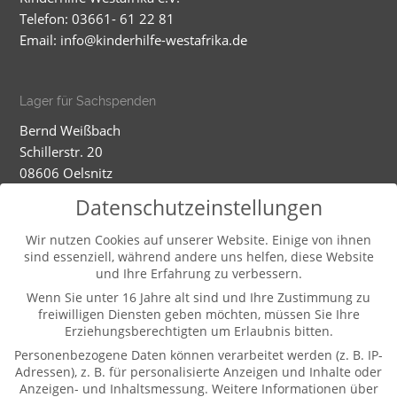
Telefon: 03661- 61 22 81
Email:
info@kinderhilfe-westafrika.de
Lager für Sachspenden
Bernd Weißbach
Schillerstr. 20
08606 Oelsnitz
Mobil: 01520 5324593
Datenschutzeinstellungen
Dienstag - Mittwoch
Wir nutzen Cookies auf unserer Website. Einige von ihnen
sind essenziell, während andere uns helfen, diese Website
9-12.00 und 13-16.00 Uhr (und nach Vereinbarung)
und Ihre Erfahrung zu verbessern.
Wenn Sie unter 16 Jahre alt sind und Ihre Zustimmung zu
freiwilligen Diensten geben möchten, müssen Sie Ihre
Weitere Informationen
Erziehungsberechtigten um Erlaubnis bitten.
Kontakt
Personenbezogene Daten können verarbeitet werden (z. B. IP-
Impressum
Adressen), z. B. für personalisierte Anzeigen und Inhalte oder
Anzeigen- und Inhaltsmessung.
Weitere Informationen über
Datenschutz