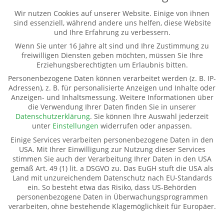
Dienstag - Mittwoch
Wir nutzen Cookies auf unserer Website. Einige von ihnen
sind essenziell, während andere uns helfen, diese Website
9-12.00 und 13-16.00 Uhr (und nach Vereinbarung)
und Ihre Erfahrung zu verbessern.
Wenn Sie unter 16 Jahre alt sind und Ihre Zustimmung zu
freiwilligen Diensten geben möchten, müssen Sie Ihre
Weitere Informationen
Erziehungsberechtigten um Erlaubnis bitten.
Kontakt
Personenbezogene Daten können verarbeitet werden (z. B. IP-
Impressum
Adressen), z. B. für personalisierte Anzeigen und Inhalte oder
Anzeigen- und Inhaltsmessung.
Weitere Informationen über
Datenschutz
die Verwendung Ihrer Daten finden Sie in unserer
Pate werden
Datenschutzerklärung
.
Sie können Ihre Auswahl jederzeit
Spenden
unter
Einstellungen
widerrufen oder anpassen.
Transparenz
Einige Services verarbeiten personenbezogene Daten in den
Mitglied werden
USA. Mit Ihrer Einwilligung zur Nutzung dieser Services
stimmen Sie auch der Verarbeitung Ihrer Daten in den USA
gemäß Art. 49 (1) lit. a DSGVO zu. Das EuGH stuft die USA als
Land mit unzureichendem Datenschutz nach EU-Standards
Kinderhilfe Westafrika e.V.
ein. So besteht etwa das Risiko, dass US-Behörden
Kinderhilfe Westafrika e.V.
personenbezogene Daten in Überwachungsprogrammen
verarbeiten, ohne bestehende Klagemöglichkeit für Europäer.
Dorfstraße 18 (Kahmer)
07987 Mohlsdorf-Teichwolframsdorf
Datenschutzeinstellungen