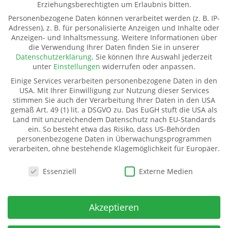
Erziehungsberechtigten um Erlaubnis bitten.
Kontakt
Personenbezogene Daten können verarbeitet werden (z. B. IP-
Impressum
Adressen), z. B. für personalisierte Anzeigen und Inhalte oder
Anzeigen- und Inhaltsmessung.
Weitere Informationen über
Datenschutz
die Verwendung Ihrer Daten finden Sie in unserer
Pate werden
Datenschutzerklärung
.
Sie können Ihre Auswahl jederzeit
Spenden
unter
Einstellungen
widerrufen oder anpassen.
Transparenz
Einige Services verarbeiten personenbezogene Daten in den
Mitglied werden
USA. Mit Ihrer Einwilligung zur Nutzung dieser Services
stimmen Sie auch der Verarbeitung Ihrer Daten in den USA
gemäß Art. 49 (1) lit. a DSGVO zu. Das EuGH stuft die USA als
Land mit unzureichendem Datenschutz nach EU-Standards
Kinderhilfe Westafrika e.V.
ein. So besteht etwa das Risiko, dass US-Behörden
Kinderhilfe Westafrika e.V.
personenbezogene Daten in Überwachungsprogrammen
verarbeiten, ohne bestehende Klagemöglichkeit für Europäer.
Dorfstraße 18 (Kahmer)
07987 Mohlsdorf-Teichwolframsdorf
Datenschutzeinstellungen
Essenziell
Externe Medien
Spendenkonto
IBAN:
Akzeptieren
DE06 5009 2100 0001 7141 71
BIC: GENODE51BH2