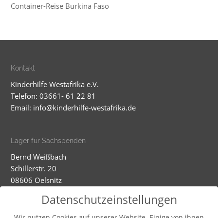
Container-Reise Burkina Faso
Kontakt
Kinderhilfe Westafrika e.V.
Telefon: 03661- 61 22 81
Email:
info@kinderhilfe-westafrika.de
Lager für Sachspenden
Bernd Weißbach
Schillerstr. 20
08606 Oelsnitz
Mobil: 01520 5324593
Datenschutzeinstellungen
Dienstag - Mittwoch
Wir nutzen Cookies auf unserer Website. Einige von ihnen