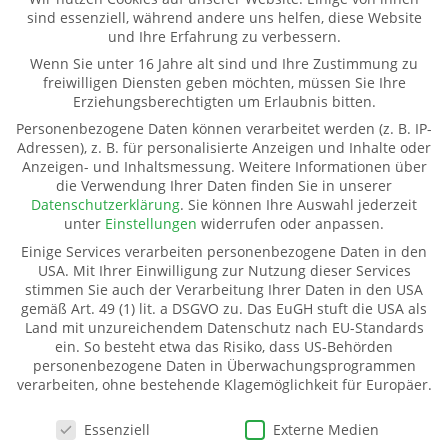
sind essenziell, während andere uns helfen, diese Website
9-12.00 und 13-16.00 Uhr (und nach Vereinbarung)
und Ihre Erfahrung zu verbessern.
Wenn Sie unter 16 Jahre alt sind und Ihre Zustimmung zu
freiwilligen Diensten geben möchten, müssen Sie Ihre
Weitere Informationen
Erziehungsberechtigten um Erlaubnis bitten.
Kontakt
Personenbezogene Daten können verarbeitet werden (z. B. IP-
Impressum
Adressen), z. B. für personalisierte Anzeigen und Inhalte oder
Anzeigen- und Inhaltsmessung.
Weitere Informationen über
Datenschutz
die Verwendung Ihrer Daten finden Sie in unserer
Pate werden
Datenschutzerklärung
.
Sie können Ihre Auswahl jederzeit
Spenden
unter
Einstellungen
widerrufen oder anpassen.
Transparenz
Einige Services verarbeiten personenbezogene Daten in den
Mitglied werden
USA. Mit Ihrer Einwilligung zur Nutzung dieser Services
stimmen Sie auch der Verarbeitung Ihrer Daten in den USA
gemäß Art. 49 (1) lit. a DSGVO zu. Das EuGH stuft die USA als
Land mit unzureichendem Datenschutz nach EU-Standards
Kinderhilfe Westafrika e.V.
ein. So besteht etwa das Risiko, dass US-Behörden
Kinderhilfe Westafrika e.V.
personenbezogene Daten in Überwachungsprogrammen
verarbeiten, ohne bestehende Klagemöglichkeit für Europäer.
Dorfstraße 18 (Kahmer)
07987 Mohlsdorf-Teichwolframsdorf
Datenschutzeinstellungen
Essenziell
Externe Medien