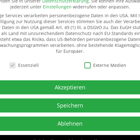
inden Sie in unserer
Datenschutzerklärung
.
Sie können Ihre Auswa
jederzeit unter
Einstellungen
widerrufen oder anpassen.
ge Services verarbeiten personenbezogene Daten in den USA. Mit I
lligung zur Nutzung dieser Services stimmen Sie auch der Verarbe
r Daten in den USA gemäß Art. 49 (1) lit. a DSGVO zu. Das EuGH stuf
 als Land mit unzureichendem Datenschutz nach EU-Standards ein
ür Sachspenden
Weitere Informationen
steht etwa das Risiko, dass US-Behörden personenbezogene Daten
wachungsprogrammen verarbeiten, ohne bestehende Klagemöglic
eißbach
Kontakt
für Europäer.
r. 20
Impressum
schutzeinstellungen
snitz
Datenschutz
Essenziell
Externe Medien
1520 5324593
Pate werden
Spenden
 - Mittwoch
Transparenz
Akzeptieren
nd 13-16.00 Uhr (und
Mitglied werden
einbarung)
Speichern
Ablehnen