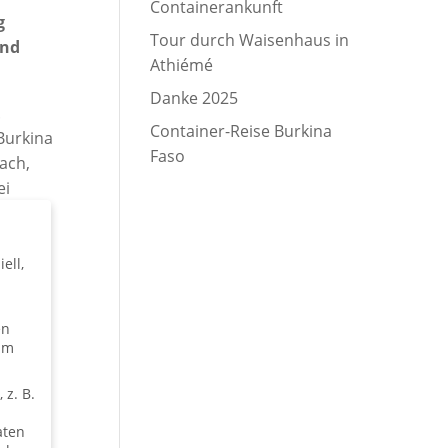
Containerankunft
g
Tour durch Waisenhaus in
und
Athiémé
Danke 2025
.
Container-Reise Burkina
Burkina
Faso
ach,
ei
 war
 am 08.
elten
ell,
ungen
en
um
 z. B.
aten