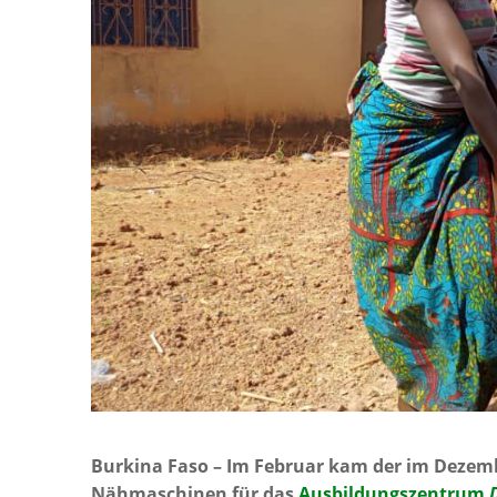
Burkina Faso – Im Februar kam der im Dezemb
Nähmaschinen für das
Ausbildungszentrum