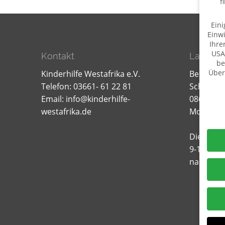
f
Eini
Einwi
Ihre
USA
Kontakt
Lager f
be
Über
Kinderhilfe Westafrika e.V.
Bernd W
Telefon: 03661- 61 22 81
Schillerst
Daten
Email:
info@kinderhilfe-
08606 Oel
westafrika.de
Mobil: 0
Dienstag
9-12.00 u
nach Ver