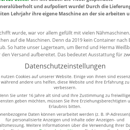
eralüberholt und aufpoliert wurde! Durch die Lieferun
en Lehrjahr ihre eigene Maschine an der sie arbeiten 
chifft wurde, war vor allem gefüllt mit vielen Nähmaschinen
hen auf die Maschinen. Denn da 2019 kein Container nach 
hub. So hatte unser Lagerteam, um Bernd und Herma Weißb
 den Versand aufbereitet. Das bedeutet Ausstattung für zw
 Menge ans Stoffen, Computern und medizinischen Geräten
Datenschutzeinstellungen
it an Bord. Für dieses Ereignis besuchte der MDR Sachsen
nen TV Beitrag. Nach der Ankunft am 12. Februar 2021 erhi
 nutzen Cookies auf unserer Website. Einige von ihnen sind essenzi
während andere uns helfen, diese Website und Ihre Erfahrung zu
 eigene Nähmaschine und können nun mit besseren Beding
verbessern.
enn Sie unter 16 Jahre alt sind und Ihre Zustimmung zu freiwillig
iensten geben möchten, müssen Sie Ihre Erziehungsberechtigten 
nen und Paten!
Erlaubnis bitten.
nenbezogene Daten können verarbeitet werden (z. B. IP-Adressen),
für personalisierte Anzeigen und Inhalte oder Anzeigen- und
altsmessung.
Weitere Informationen über die Verwendung Ihrer D