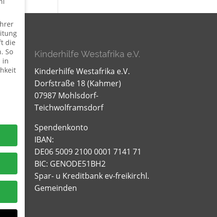
hl
hrer
itung
t die
. So
Kinderhilfe Westafrika e.V.
 in
hkeit
Kinderhilfe Westafrika e.V.
Dorfstraße 18 (Kahmer)
07987 Mohlsdorf-
Teichwolframsdorf
Spendenkonto
IBAN:
DE06 5009 2100 0001 7141 71
BIC: GENODE51BH2
Spar- u Kreditbank ev-freikirchl.
Gemeinden