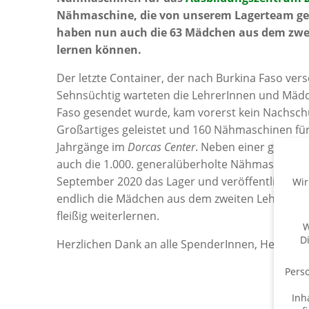
Nähmaschine, die von unserem Lagerteam gen
haben nun auch die 63 Mädchen aus dem zweit
lernen können.
Der letzte Container, der nach Burkina Faso vers
Sehnsüchtig warteten die LehrerInnen und Mädc
Faso gesendet wurde, kam vorerst kein Nachsc
Großartiges geleistet und 160 Nähmaschinen für
Jahrgänge im
Dorcas Center
. Neben einer großen
auch die 1.000. generalüberholte Nähmaschine m
September 2020 das Lager und veröffentlichte ei
Wir
endlich die Mädchen aus dem zweiten Lehrjahr
fleißig weiterlernen.
W
D
Herzlichen Dank an alle SpenderInnen, HelferIn
Perso
Inh