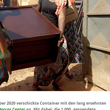
er 2020 verschickte Container mit den lang ersehnten
Dorcas Center
an. Mit dabei: die 1.000. gespendete