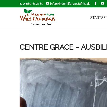
03661- 61 22 81
info@kinderhilfe-westafrika.de
STARTSEI
CENTRE GRACE – AUSB