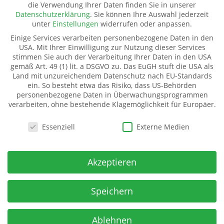
die Verwendung Ihrer Daten finden Sie in unserer
Pate werden
Datenschutzerklärung
.
Sie können Ihre Auswahl jederzeit
Spenden
unter
Einstellungen
widerrufen oder anpassen.
Transparenz
Einige Services verarbeiten personenbezogene Daten in den
Mitglied werden
USA. Mit Ihrer Einwilligung zur Nutzung dieser Services
stimmen Sie auch der Verarbeitung Ihrer Daten in den USA
gemäß Art. 49 (1) lit. a DSGVO zu. Das EuGH stuft die USA als
Land mit unzureichendem Datenschutz nach EU-Standards
Kinderhilfe Westafrika e.V.
ein. So besteht etwa das Risiko, dass US-Behörden
Kinderhilfe Westafrika e.V.
personenbezogene Daten in Überwachungsprogrammen
verarbeiten, ohne bestehende Klagemöglichkeit für Europäer.
Dorfstraße 18 (Kahmer)
07987 Mohlsdorf-Teichwolframsdorf
Datenschutzeinstellungen
Essenziell
Externe Medien
Spendenkonto
IBAN:
Akzeptieren
DE06 5009 2100 0001 7141 71
BIC: GENODE51BH2
Spar- u Kreditbank ev-freikirchl. Gemeinden
Speichern
Ablehnen