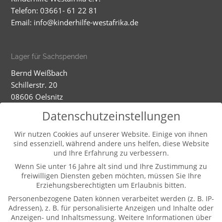
Telefon: 03661- 61 22 81
Email:
info@kinderhilfe-westafrika.de
Lager für Sachspenden
Bernd Weißbach
Schillerstr. 20
08606 Oelsnitz
Mobil: 01520 5324593
Datenschutzeinstellungen
Dienstag - Mittwoch
Wir nutzen Cookies auf unserer Website. Einige von ihnen
sind essenziell, während andere uns helfen, diese Website
9-12.00 und 13-16.00 Uhr (und nach Vereinbarung)
und Ihre Erfahrung zu verbessern.
Wenn Sie unter 16 Jahre alt sind und Ihre Zustimmung zu
freiwilligen Diensten geben möchten, müssen Sie Ihre
Weitere Informationen
Erziehungsberechtigten um Erlaubnis bitten.
Kontakt
Personenbezogene Daten können verarbeitet werden (z. B. IP-
Impressum
Adressen), z. B. für personalisierte Anzeigen und Inhalte oder
Anzeigen- und Inhaltsmessung.
Weitere Informationen über
Datenschutz