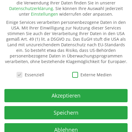
die Verwendung Ihrer Daten finden Sie in unserer
Pate werden
Datenschutzerklärung
.
Sie können Ihre Auswahl jederzeit
Spenden
unter
Einstellungen
widerrufen oder anpassen.
Transparenz
Einige Services verarbeiten personenbezogene Daten in den
Mitglied werden
USA. Mit Ihrer Einwilligung zur Nutzung dieser Services
stimmen Sie auch der Verarbeitung Ihrer Daten in den USA
gemäß Art. 49 (1) lit. a DSGVO zu. Das EuGH stuft die USA als
Land mit unzureichendem Datenschutz nach EU-Standards
Kinderhilfe Westafrika e.V.
ein. So besteht etwa das Risiko, dass US-Behörden
Kinderhilfe Westafrika e.V.
personenbezogene Daten in Überwachungsprogrammen
verarbeiten, ohne bestehende Klagemöglichkeit für Europäer.
Dorfstraße 18 (Kahmer)
07987 Mohlsdorf-Teichwolframsdorf
Datenschutzeinstellungen
Essenziell
Externe Medien
Spendenkonto
IBAN:
Akzeptieren
DE06 5009 2100 0001 7141 71
BIC: GENODE51BH2
Spar- u Kreditbank ev-freikirchl. Gemeinden
Speichern
Ablehnen