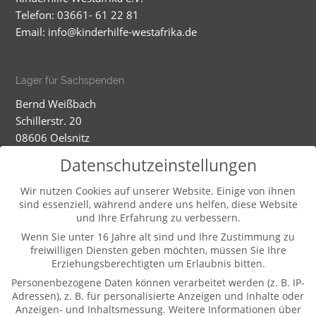
Telefon: 03661- 61 22 81
Email:
info@kinderhilfe-westafrika.de
Lager für Sachspenden
Bernd Weißbach
Schillerstr. 20
08606 Oelsnitz
Mobil: 01520 5324593
Datenschutzeinstellungen
Dienstag - Mittwoch
Wir nutzen Cookies auf unserer Website. Einige von ihnen
sind essenziell, während andere uns helfen, diese Website
9-12.00 und 13-16.00 Uhr (und nach Vereinbarung)
und Ihre Erfahrung zu verbessern.
Wenn Sie unter 16 Jahre alt sind und Ihre Zustimmung zu
freiwilligen Diensten geben möchten, müssen Sie Ihre
Weitere Informationen
Erziehungsberechtigten um Erlaubnis bitten.
Kontakt
Personenbezogene Daten können verarbeitet werden (z. B. IP-
Impressum
Adressen), z. B. für personalisierte Anzeigen und Inhalte oder
Anzeigen- und Inhaltsmessung.
Weitere Informationen über
Datenschutz