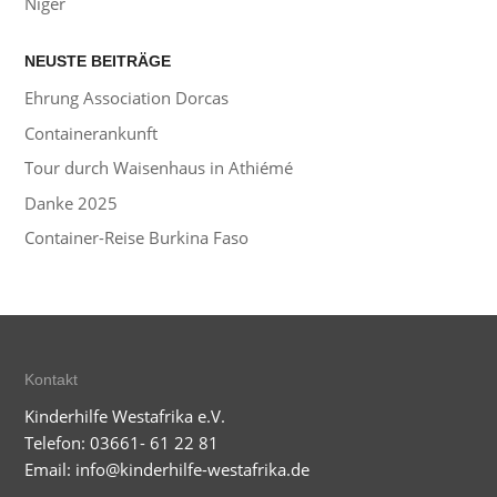
Niger
NEUSTE BEITRÄGE
Ehrung Association Dorcas
Containerankunft
Tour durch Waisenhaus in Athiémé
Danke 2025
Container-Reise Burkina Faso
Kontakt
Kinderhilfe Westafrika e.V.
Telefon: 03661- 61 22 81
Email:
info@kinderhilfe-westafrika.de