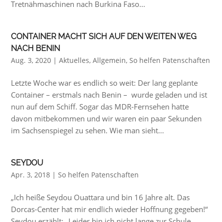
Tretnähmaschinen nach Burkina Faso...
CONTAINER MACHT SICH AUF DEN WEITEN WEG
NACH BENIN
Aug. 3, 2020
|
Aktuelles
,
Allgemein
,
So helfen Patenschaften
Letzte Woche war es endlich so weit: Der lang geplante
Container – erstmals nach Benin – wurde geladen und ist
nun auf dem Schiff. Sogar das MDR-Fernsehen hatte
davon mitbekommen und wir waren ein paar Sekunden
im Sachsenspiegel zu sehen. Wie man sieht...
SEYDOU
Apr. 3, 2018
|
So helfen Patenschaften
„Ich heiße Seydou Ouattara und bin 16 Jahre alt. Das
Dorcas-Center hat mir endlich wieder Hoffnung gegeben!“
Seydou erzählt: „Leider bin ich nicht lange zur Schule