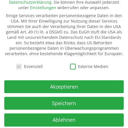
Datenschutzerklärung
.
Sie können Ihre Auswahl jederzeit
Spenden
unter
Einstellungen
widerrufen oder anpassen.
Transparenz
Einige Services verarbeiten personenbezogene Daten in den
Mitglied werden
USA. Mit Ihrer Einwilligung zur Nutzung dieser Services
stimmen Sie auch der Verarbeitung Ihrer Daten in den USA
gemäß Art. 49 (1) lit. a DSGVO zu. Das EuGH stuft die USA als
Land mit unzureichendem Datenschutz nach EU-Standards
Kinderhilfe Westafrika e.V.
ein. So besteht etwa das Risiko, dass US-Behörden
Kinderhilfe Westafrika e.V.
personenbezogene Daten in Überwachungsprogrammen
verarbeiten, ohne bestehende Klagemöglichkeit für Europäer.
Dorfstraße 18 (Kahmer)
07987 Mohlsdorf-Teichwolframsdorf
Datenschutzeinstellungen
Essenziell
Externe Medien
Spendenkonto
IBAN:
Akzeptieren
DE06 5009 2100 0001 7141 71
BIC: GENODE51BH2
Spar- u Kreditbank ev-freikirchl. Gemeinden
Speichern
Ablehnen