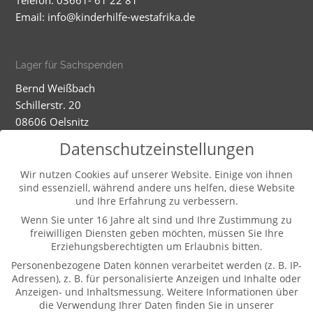
Telefon: 03661- 61 22 81
Email:
info@kinderhilfe-westafrika.de
Lager für Sachspenden
Bernd Weißbach
Schillerstr. 20
08606 Oelsnitz
Mobil: 01520 5324593
Datenschutzeinstellungen
Dienstag - Mittwoch
Wir nutzen Cookies auf unserer Website. Einige von ihnen
sind essenziell, während andere uns helfen, diese Website
9-12.00 und 13-16.00 Uhr (und nach Vereinbarung)
und Ihre Erfahrung zu verbessern.
Wenn Sie unter 16 Jahre alt sind und Ihre Zustimmung zu
freiwilligen Diensten geben möchten, müssen Sie Ihre
Weitere Informationen
Erziehungsberechtigten um Erlaubnis bitten.
Kontakt
Personenbezogene Daten können verarbeitet werden (z. B. IP-
Impressum
Adressen), z. B. für personalisierte Anzeigen und Inhalte oder
Anzeigen- und Inhaltsmessung.
Weitere Informationen über
Datenschutz
die Verwendung Ihrer Daten finden Sie in unserer
Pate werden